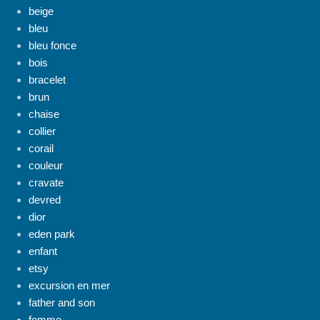
beige
bleu
bleu fonce
bois
bracelet
brun
chaise
collier
corail
couleur
cravate
devred
dior
eden park
enfant
etsy
excursion en mer
father and son
femme