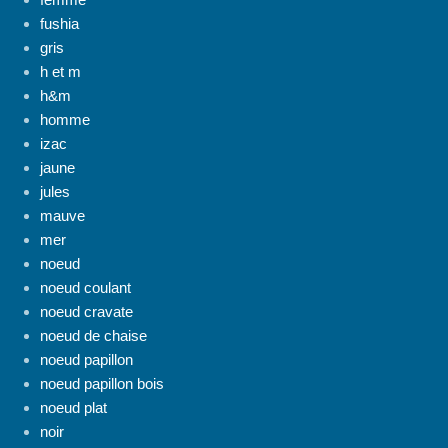
fushia
gris
h et m
h&m
homme
izac
jaune
jules
mauve
mer
noeud
noeud coulant
noeud cravate
noeud de chaise
noeud papillon
noeud papillon bois
noeud plat
noir