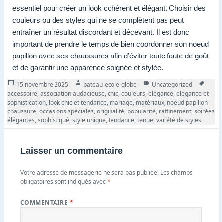
essentiel pour créer un look cohérent et élégant. Choisir des
couleurs ou des styles qui ne se complètent pas peut
entraîner un résultat discordant et décevant. Il est donc
important de prendre le temps de bien coordonner son noeud
papillon avec ses chaussures afin d’éviter toute faute de goût
et de garantir une apparence soignée et stylée.
Publié
Auteur
Catégories
Tags
15 novembre 2025
bateau-ecole-globe
Uncategorized
le
accessoire
,
association audacieuse
,
chic
,
couleurs
,
élégance
,
élégance et
sophistication
,
look chic et tendance
,
mariage
,
matériaux
,
noeud papillon
chaussure
,
occasions spéciales
,
originalité
,
popularité
,
raffinement
,
soirées
élégantes
,
sophistiqué
,
style unique
,
tendance
,
tenue
,
variété de styles
Laisser un commentaire
Votre adresse de messagerie ne sera pas publiée.
Les champs
obligatoires sont indiqués avec
*
COMMENTAIRE
*