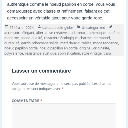
authentique comme le noeud papillon en corde, vous vous
démarquerez avec classe et raffinement, faisant de cet
accessoire un véritable atout pour votre garde-robe.
Publié
Auteur
Catégories
Tags
27 février 2024
bateau-ecole-globe
Uncategorized
le
accessoire élégant
,
alternative créative
,
audacieux
,
authentique
,
bohème
moderne
,
bonne qualité
,
caractère écologique
,
charme intemporel
,
durabilité
,
garde-robecorde solide
,
matériaux durables
,
mode tendance
,
noeud papillon corde
,
noeud papillon en corde
,
original
,
originalité
,
polyvalence
,
résistance
,
rustique
,
sophistication
,
style vintage
,
tissu
Laisser un commentaire
Votre adresse de messagerie ne sera pas publiée.
Les champs
obligatoires sont indiqués avec
*
COMMENTAIRE
*