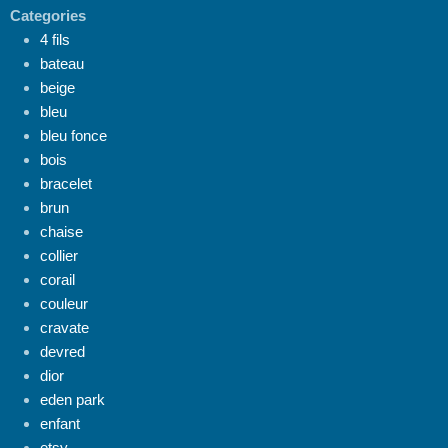
Categories
4 fils
bateau
beige
bleu
bleu fonce
bois
bracelet
brun
chaise
collier
corail
couleur
cravate
devred
dior
eden park
enfant
etsy