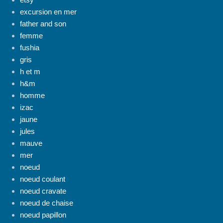
excursion en mer
father and son
femme
fushia
gris
h et m
h&m
homme
izac
jaune
jules
mauve
mer
noeud
noeud coulant
noeud cravate
noeud de chaise
noeud papillon