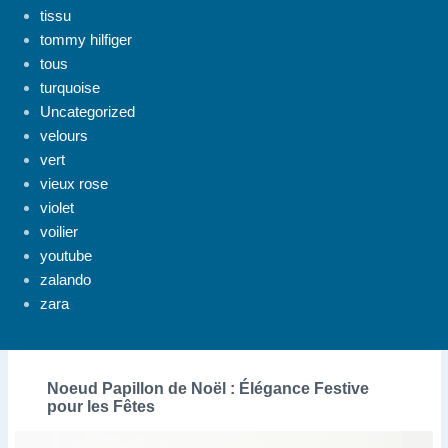
tissu
tommy hilfiger
tous
turquoise
Uncategorized
velours
vert
vieux rose
violet
voilier
youtube
zalando
zara
Noeud Papillon de Noël : Élégance Festive
pour les Fêtes