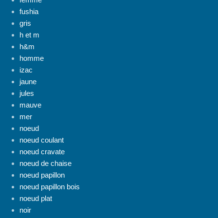
fushia
gris
h et m
h&m
homme
izac
jaune
jules
mauve
mer
noeud
noeud coulant
noeud cravate
noeud de chaise
noeud papillon
noeud papillon bois
noeud plat
noir