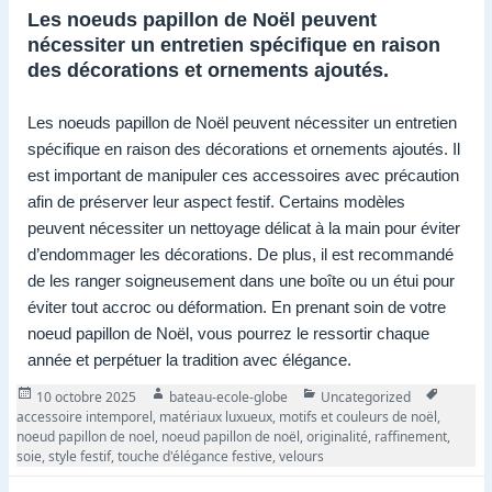
Les noeuds papillon de Noël peuvent
nécessiter un entretien spécifique en raison
des décorations et ornements ajoutés.
Les noeuds papillon de Noël peuvent nécessiter un entretien
spécifique en raison des décorations et ornements ajoutés. Il
est important de manipuler ces accessoires avec précaution
afin de préserver leur aspect festif. Certains modèles
peuvent nécessiter un nettoyage délicat à la main pour éviter
d’endommager les décorations. De plus, il est recommandé
de les ranger soigneusement dans une boîte ou un étui pour
éviter tout accroc ou déformation. En prenant soin de votre
noeud papillon de Noël, vous pourrez le ressortir chaque
année et perpétuer la tradition avec élégance.
Publié
Auteur
Catégories
Tags
10 octobre 2025
bateau-ecole-globe
Uncategorized
le
accessoire intemporel
,
matériaux luxueux
,
motifs et couleurs de noël
,
noeud papillon de noel
,
noeud papillon de noël
,
originalité
,
raffinement
,
soie
,
style festif
,
touche d'élégance festive
,
velours