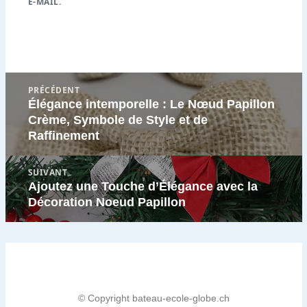
E-MAIL.
Navigation
PRÉCÉDENT
de
Élégance intemporelle : Le Nœud Papillon
Article
l’article
Crème, Symbole de Style et de
précédent
Raffinement
:
SUIVANT
Ajoutez une Touche d’Élégance avec la
Article
Décoration Noeud Papillon
suivant
:
© Copyright bateau-ecole-globe.ch