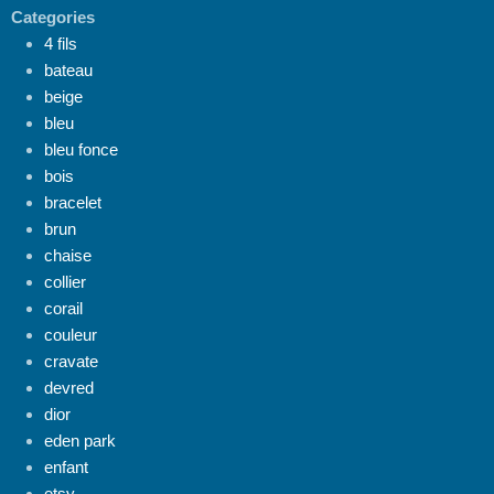
Categories
4 fils
bateau
beige
bleu
bleu fonce
bois
bracelet
brun
chaise
collier
corail
couleur
cravate
devred
dior
eden park
enfant
etsy