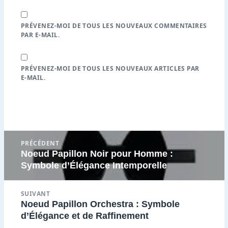
PRÉVENEZ-MOI DE TOUS LES NOUVEAUX COMMENTAIRES
PAR E-MAIL.
PRÉVENEZ-MOI DE TOUS LES NOUVEAUX ARTICLES PAR
E-MAIL.
Navigation
PRÉCÉDENT
de
Noeud Papillon Noir pour Homme :
Article
l’article
Symbole d’Élégance Intemporelle
précédent
:
SUIVANT
Noeud Papillon Orchestra : Symbole
Article
d’Élégance et de Raffinement
suivant