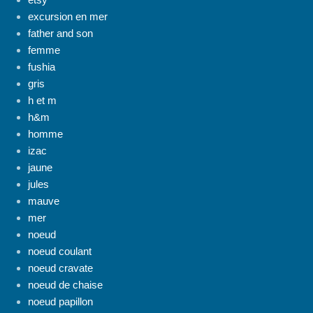
excursion en mer
father and son
femme
fushia
gris
h et m
h&m
homme
izac
jaune
jules
mauve
mer
noeud
noeud coulant
noeud cravate
noeud de chaise
noeud papillon