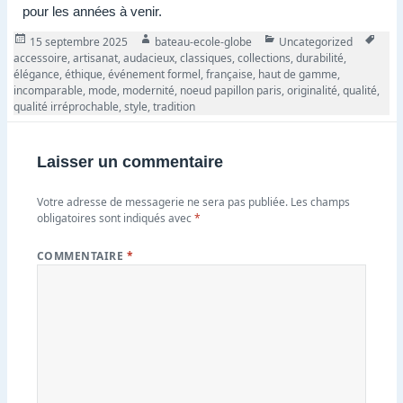
pour les années à venir.
Publié
Auteur
Catégories
Tags
15 septembre 2025
bateau-ecole-globe
Uncategorized
le
accessoire
,
artisanat
,
audacieux
,
classiques
,
collections
,
durabilité
,
élégance
,
éthique
,
événement formel
,
française
,
haut de gamme
,
incomparable
,
mode
,
modernité
,
noeud papillon paris
,
originalité
,
qualité
,
qualité irréprochable
,
style
,
tradition
Laisser un commentaire
Votre adresse de messagerie ne sera pas publiée.
Les champs
obligatoires sont indiqués avec
*
COMMENTAIRE
*