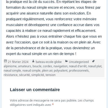
la pratique est la clé du succès. En répétant les étapes de
formation du nœud simple encore et encore, vous finirez par
acquérir une aisance naturelle dans son exécution. En
pratiquant régulièrement, vous renforcerez votre mémoire
musculaire et développerez une confiance accrue dans vos
capacités à réaliser ce nœud rapidement et efficacement.
Alors n’hésitez pas à vous entraîner chaque fois que vous en
avez l’occasion, que ce soit à la maison ou en plein air. Avec
de la persévérance et de la pratique, vous deviendrez un
expert du nœud simple en un rien de temps !
Publié
Auteur
Catégories
Tags
21 février 2024
bateau-ecole-globe
Uncategorized
le
alpinisme
,
amateurs
,
boucle
,
cordes
,
navigation
,
nœud d'arrêt
,
nœud plat
,
nœud simple
,
noeud simple
,
plein air
,
polyvalent
,
professionnels
,
résistance
,
sécurité
,
simplicité
,
tension
Laisser un commentaire
Votre adresse de messagerie ne sera pas publiée.
Les champs
obligatoires sont indiqués avec
*