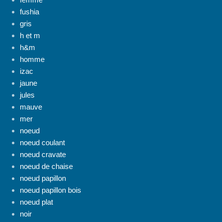
fushia
gris
h et m
h&m
homme
izac
jaune
jules
mauve
mer
noeud
noeud coulant
noeud cravate
noeud de chaise
noeud papillon
noeud papillon bois
noeud plat
noir