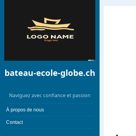
bateau-ecole-globe.ch
Naviguez avec confiance et passion
À propos de nous
Contact