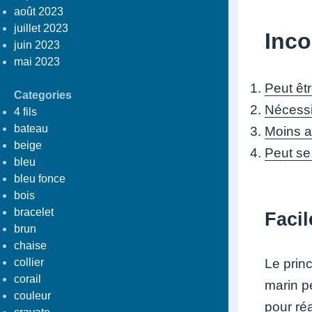
août 2023
juillet 2023
Inco
juin 2023
mai 2023
Peut êtr
Categories
Nécessit
4 fils
bateau
Moins a
beige
Peut se
bleu
bleu fonce
bois
bracelet
Facil
brun
chaise
Le princ
collier
corail
marin p
couleur
pour ré