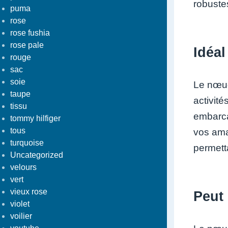
robustes
puma
rose
rose fushia
rose pale
Idéal
rouge
sac
soie
Le nœud 
taupe
activité
tissu
embarca
tommy hilfiger
tous
vos ama
turquoise
permett
Uncategorized
velours
vert
vieux rose
Peut 
violet
voilier