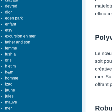
cravate
matelot
devred
dior
efficac
eden park
enfant
etsy
Polyv
excursion en mer
father and son
femme
Le nœud
fushia
gris
soit pou
h et m
créativ
h&m
mer. Sa 
homme
offrant 
izac
jaune
jules
mauve
Robus
mer