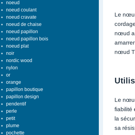
noeud
noeud coulant
Le nœud 
noeud cravate
cordage
noeud de chaise
noeud papillon
nœud as
noeud papillon bois
amarrer
noeud plat
nœud Tri
noir
nordic wood
nylon
or
Utili
orange
papillon boutique
papillon design
Le nœud
pendentif
fiabilit
perle
la sécu
petit
plume
sa résis
pochette