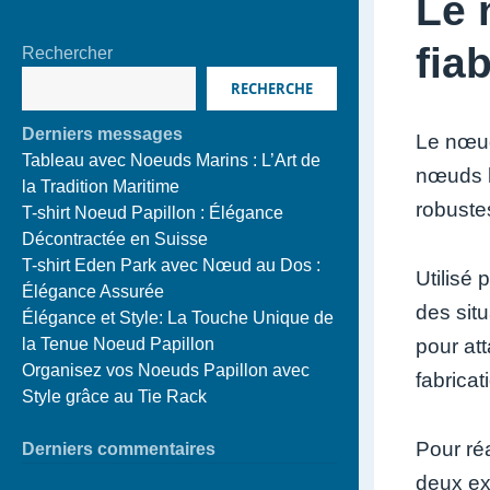
Le 
fia
Rechercher
RECHERCHE
Derniers messages
Le nœud
Tableau avec Noeuds Marins : L’Art de
nœuds le
la Tradition Maritime
robuste
T-shirt Noeud Papillon : Élégance
Décontractée en Suisse
T-shirt Eden Park avec Nœud au Dos :
Utilisé 
Élégance Assurée
des situ
Élégance et Style: La Touche Unique de
pour at
la Tenue Noeud Papillon
Organisez vos Noeuds Papillon avec
fabricat
Style grâce au Tie Rack
Pour ré
Derniers commentaires
deux ex