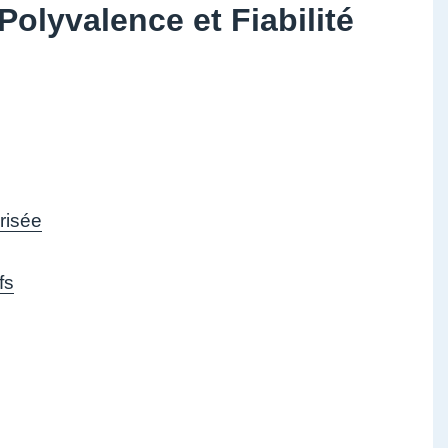
olyvalence et Fiabilité
risée
fs