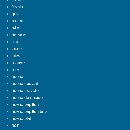
fushia
gris
h et m
h&m
homme
izac
jaune
jules
mauve
mer
noeud
noeud coulant
noeud cravate
noeud de chaise
noeud papillon
noeud papillon bois
noeud plat
noir