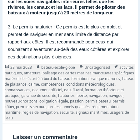
sur les voies navigables intérieures telles que les
rivières, les canaux et les lacs. Il permet de piloter des
bateaux à moteur jusqu’à 20 mètres de longueur.
3. Le permis hauturier : Ce permis est le plus complet et
permet de naviguer en mer sans limite de distance par
rapport aux côtes. Il est recommandé pour ceux qui
souhaitent s’aventurer au-delà des eaux côtières et explorer
des destinations plus éloignées.
Publié
Auteur
Catégories
Tags
28 mai 2023
bateau-ecole-globe
Uncategorized
activités
le
nautiques
,
amateurs
,
balisage des cartes marines manœuvres spécifiques
matériel de sécurité à bord du bateau formation pratique manœuv
,
bateau
de plaisance
,
calme
,
compétences
,
conditions météorologiques
,
connaissances
,
document officiel
,
eau
,
fluvial
,
formation théorique et
pratique
,
garantie de sécurité
,
hauturier
,
liberté
,
navigation
,
naviguer
,
nouveaux horizons
,
obligation légale
,
passion
,
permis bateau
,
permis
côtier
,
premiers secours
,
professionnels qualifiés
,
réglementation
maritime
,
règles de navigation
,
sécurité
,
signaux maritimes
,
usagers de
l'eau
Laisser un commentaire