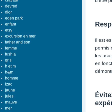
d’être p
cravate
devred
dior
eden park
Respe
enfant
etsy
excursion en mer
Il est e
father and son
permis c
femme
fushia
les usag
gris
en fonct
h et m
démontr
h&m
homme
izac
jaune
Évite
jules
expé
mauve
mer