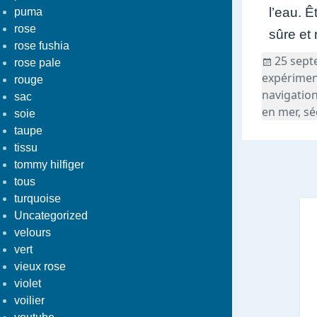
l’eau. Ê
puma
rose
sûre et
rose fushia
Publié
25 sept
rose pale
le
expérime
rouge
navigation
sac
en mer
,
sé
soie
taupe
tissu
tommy hilfiger
tous
turquoise
Uncategorized
velours
vert
vieux rose
violet
voilier