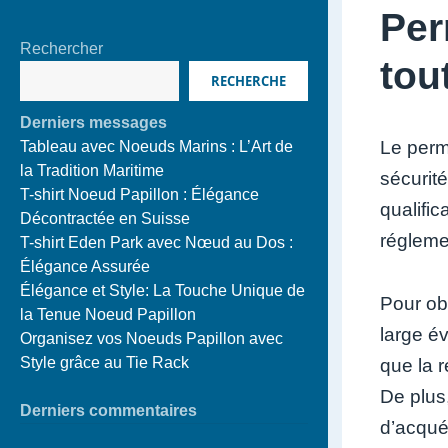
Per
Rechercher
tou
RECHERCHE
Derniers messages
Le permi
Tableau avec Noeuds Marins : L’Art de
la Tradition Maritime
sécurité
T-shirt Noeud Papillon : Élégance
qualifi
Décontractée en Suisse
réglemen
T-shirt Eden Park avec Nœud au Dos :
Élégance Assurée
Élégance et Style: La Touche Unique de
Pour obt
la Tenue Noeud Papillon
large év
Organisez vos Noeuds Papillon avec
Style grâce au Tie Rack
que la r
De plus
Derniers commentaires
d’acqué