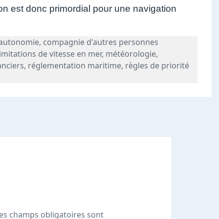
tion est donc primordial pour une navigation
Tags
autonomie
,
compagnie d'autres personnes
limitations de vitesse en mer
,
météorologie
,
anciers
,
réglementation maritime
,
règles de priorité
es champs obligatoires sont