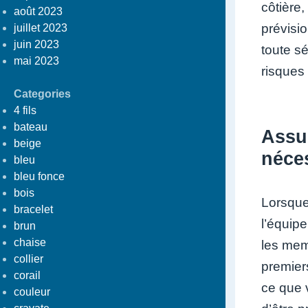
côtière
août 2023
prévisio
juillet 2023
juin 2023
toute s
mai 2023
risques
Categories
4 fils
bateau
Assur
beige
néces
bleu
bleu fonce
bois
Lorsque 
bracelet
l’équipe
brun
chaise
les memb
collier
premiers
corail
ce que v
couleur