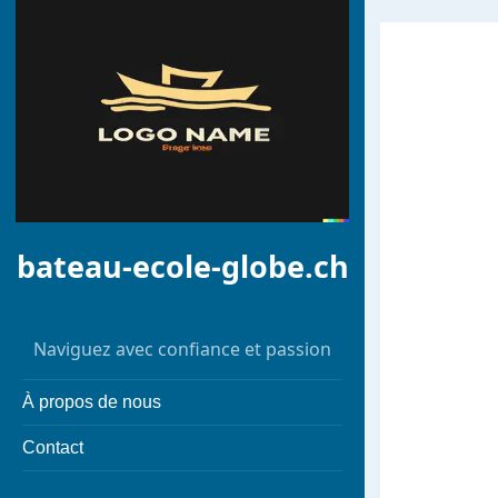
bateau-ecole-globe.ch
Naviguez avec confiance et passion
À propos de nous
Contact