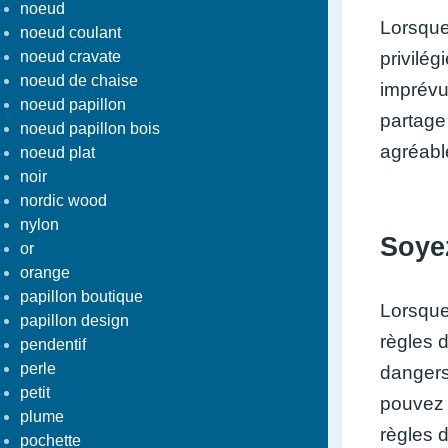
noeud
Lorsque
noeud coulant
privilé
noeud cravate
noeud de chaise
imprévu
noeud papillon
partage
noeud papillon bois
agréabl
noeud plat
noir
nordic wood
nylon
Soyez
or
orange
papillon boutique
Lorsque 
papillon design
règles d
pendentif
perle
dangers,
petit
pouvez a
plume
règles d
pochette