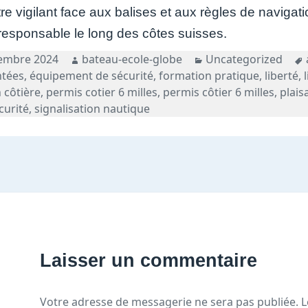
tre vigilant face aux balises et aux règles de naviga
 responsable le long des côtes suisses.
Auteur
Catégories
embre 2024
bateau-ecole-globe
Uncategorized
ntées
,
équipement de sécurité
,
formation pratique
,
liberté
,
 côtière
,
permis cotier 6 milles
,
permis côtier 6 milles
,
plais
curité
,
signalisation nautique
Laisser un commentaire
Votre adresse de messagerie ne sera pas publiée.
L