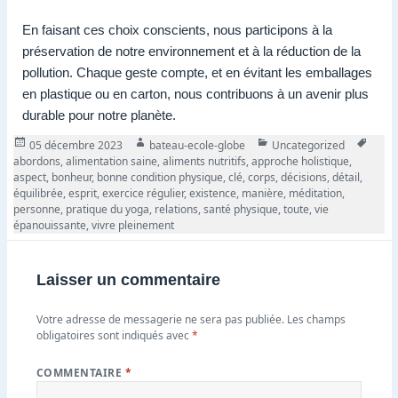
En faisant ces choix conscients, nous participons à la
préservation de notre environnement et à la réduction de la
pollution. Chaque geste compte, et en évitant les emballages
en plastique ou en carton, nous contribuons à un avenir plus
durable pour notre planète.
Publié
Auteur
Catégories
Tags
05 décembre 2023
bateau-ecole-globe
Uncategorized
le
abordons
,
alimentation saine
,
aliments nutritifs
,
approche holistique
,
aspect
,
bonheur
,
bonne condition physique
,
clé
,
corps
,
décisions
,
détail
,
équilibrée
,
esprit
,
exercice régulier
,
existence
,
manière
,
méditation
,
personne
,
pratique du yoga
,
relations
,
santé physique
,
toute
,
vie
épanouissante
,
vivre pleinement
Laisser un commentaire
Votre adresse de messagerie ne sera pas publiée.
Les champs
obligatoires sont indiqués avec
*
COMMENTAIRE
*