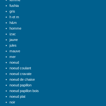
fushia
gris
h et m
h&m
homme
izac
jaune
jules
mauve
mer
noeud
noeud coulant
noeud cravate
noeud de chaise
noeud papillon
noeud papillon bois
noeud plat
noir