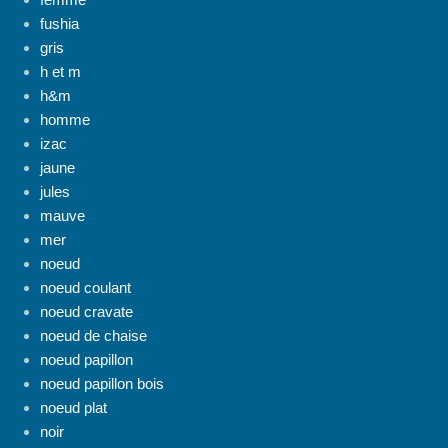
fushia
gris
h et m
h&m
homme
izac
jaune
jules
mauve
mer
noeud
noeud coulant
noeud cravate
noeud de chaise
noeud papillon
noeud papillon bois
noeud plat
noir