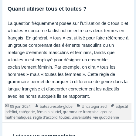
Quand utiliser tous et toutes ?
La question fréquemment posée sur l’utilisation de « tous » et
« toutes » concerne la distinction entre ces deux termes en
français. En général, « tous » est utilisé pour faire référence à
un groupe comprenant des éléments masculins ou un
mélange d’éléments masculins et féminins, tandis que
« toutes » est employé pour désigner un ensemble
exclusivement féminin. Par exemple, on dira « tous les
hommes » mais « toutes les femmes ». Cette règle de
grammaire permet de marquer la différence de genre dans la
langue française et d’accorder correctement les adjectifs
avec les noms auxquels ils se rapportent.
Publié
Auteur
Catégories
Tags
08 juin 2024
bateau-ecole-globe
Uncategorized
adjectif
le
indéfini
,
catégorie
,
féminin pluriel
,
grammaire française
,
groupe
,
mathématiques
,
règle d'accord
,
toutes
,
universalité
,
vie quotidienne