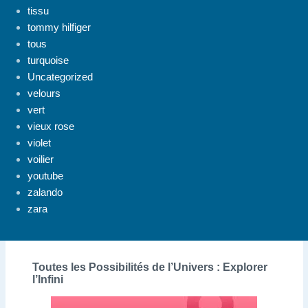
tissu
tommy hilfiger
tous
turquoise
Uncategorized
velours
vert
vieux rose
violet
voilier
youtube
zalando
zara
Toutes les Possibilités de l’Univers : Explorer
l’Infini