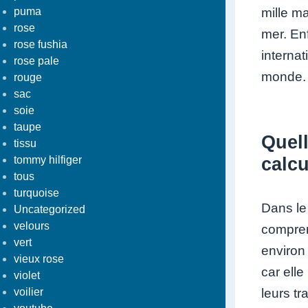
puma
mille ma
rose
mer. En
rose fushia
internat
rose pale
monde.
rouge
sac
soie
taupe
Quell
tissu
tommy hilfiger
calc
tous
turquoise
Dans le 
Uncategorized
velours
compren
vert
environ
vieux rose
car elle
violet
voilier
leurs tr