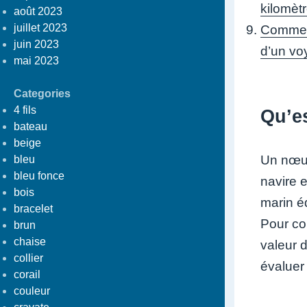
kilomèt
août 2023
juillet 2023
Comment
juin 2023
d’un vo
mai 2023
Categories
4 fils
Qu’e
bateau
beige
Un nœud
bleu
bleu fonce
navire e
bois
marin é
bracelet
Pour con
brun
chaise
valeur 
collier
évaluer
corail
couleur