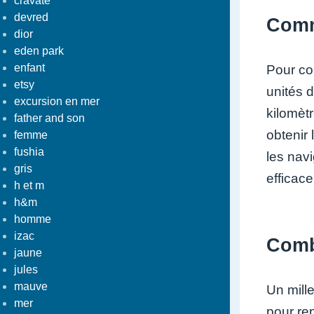
cravate
devred
Comm
dior
eden park
enfant
Pour con
etsy
unités 
excursion en mer
kilomètr
father and son
obtenir 
femme
fushia
les nav
gris
efficace
h et m
h&m
homme
izac
Comb
jaune
jules
mauve
Un mill
mer
pour re