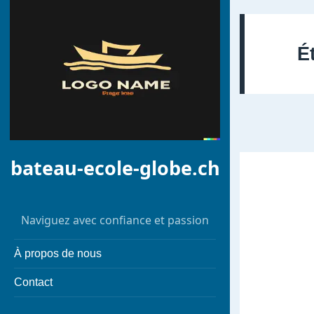
É
bateau-ecole-globe.ch
Naviguez avec confiance et passion
À propos de nous
Contact