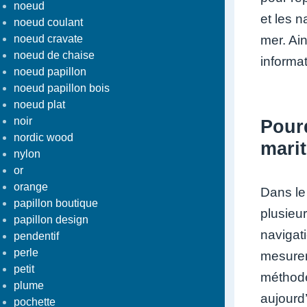
noeud
et les n
noeud coulant
noeud cravate
mer. Ai
noeud de chaise
informat
noeud papillon
noeud papillon bois
noeud plat
noir
Pourq
nordic wood
mari
nylon
or
orange
Dans le
papillon boutique
plusieu
papillon design
navigat
pendentif
perle
mesurer
petit
méthode
plume
aujourd
pochette