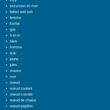
excursion en mer
father and son
femme
fushia
gris
h et m
h&m
homme
izac
jaune
jules
mauve
mer
noeud
noeud coulant
noeud cravate
noeud de chaise
noeud papillon