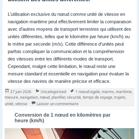
L’utilisation exclusive du nœud comme unité de vitesse en
navigation maritime peut effectivement limiter la comparaison
avec d’autres moyens de transport terrestres qui utilisent des
unités différentes, telles que le kilomètre par heure (km/h) ou
le mètre par seconde (m/s). Cette différence d’unités peut
parfois compliquer la communication et la compréhension
des vitesses entre les différents modes de transport.
Cependant, malgré cette limitation, le nœud reste une
mesure standard et essentielle en navigation pour évaluer la
vitesse des navires de manière précise et efficace.
Publié
Catégories
Tags
27 juin 2026
Uncategorized
1 noeud egale
,
marins
,
maritime
,
le
mesure
,
navigation
,
nœud
,
planifier
,
sécurité
,
temps de voyage
,
trajets
,
sur 1 nœud égale: La Mesure de Vit
unité
,
vitesse
Laisser un commentaire
Conversion de 1 nœud en kilomètres par
heure (km/h)