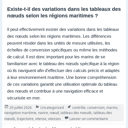
Existe-t-il des variations dans les tableaux des
nœuds selon les régions maritimes ?
Il peut effectivement exister des variations dans les tableaux
des nœuds selon les régions maritimes. Les différences
peuvent résider dans les unités de mesure utilisées, les
échelles de conversion spécifiques ou même les méthodes
de calcul. Il est donc important pour les marins de se
familiariser avec le tableau des nœuds spécifique à la région
où ils naviguent afin d’effectuer des calculs précis et adaptés
à leur environnement maritime. Une bonne compréhension
de ces variations garantit une utilisation optimale du tableau
des nœuds et contribue à une navigation efficace et
sécurisée en mer.
Publié
Catégories
Tags
29 juillet 2026
Uncategorized
contrôle
,
conversion
,
marins
,
le
navigation maritime
,
navire
,
nœud
,
tableau des noeuds
,
tableau des
sur Découvre
nœuds
,
trajectoire
,
vitesse
,
vitesses
Laisser un commentaire