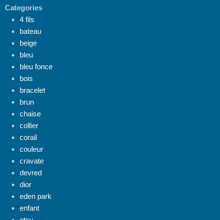
Categories
4 fils
bateau
beige
bleu
bleu fonce
bois
bracelet
brun
chaise
collier
corail
couleur
cravate
devred
dior
eden park
enfant
etsy