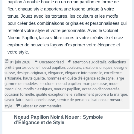
papillon à double boucle ou un nœud papillon en forme de
fleur, chaque style apportera une touche unique à votre
tenue. Jouez avec les textures, les couleurs et les motifs
pour créer des combinaisons originales et personnalisées qui
reflètent votre style et votre personnalité. Avec le Colonel
Noeud Papillon, laissez libre cours à votre créativité et osez
explorer de nouvelles façons d’exprimer votre élégance et
votre style.
Publié
Catégories
Tags
01 juin 2026
Uncategorized
attention aux détails
,
collections
le
prêt-à-porter
,
colonel noeud papillon
,
couleurs
,
créations uniques
,
designer
suisse
,
designs originaux
,
élégance
,
élégance intemporelle
,
excellence
artisanale
,
haute qualité
,
hommes en quête d'élégance et de style
,
large
gamme de modèles
,
le colonel noeud papillon
,
marque suisse
,
mode
masculine
,
motifs classiques
,
noeuds papillon
,
occasion décontractée
,
occasion formelle
,
qualité exceptionnelle
,
raffinement propre à la marque
,
savoir-faire traditionnel suisse
,
service de personnalisation sur mesure
,
sur Le Colonel Noeud Papillon : Élégance Su
style
Laisser un commentaire
Noeud Papillon Noir à Nouer : Symbole
d’Élégance et de Style