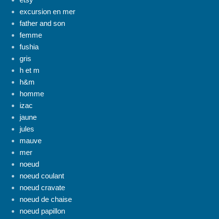
excursion en mer
father and son
femme
fushia
gris
h et m
h&m
homme
izac
jaune
jules
mauve
mer
noeud
noeud coulant
noeud cravate
noeud de chaise
noeud papillon