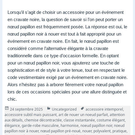
Lorsqu’il s’agit de choisir un accessoire pour un événement
en cravate noire, la question de savoir si l’on peut porter un
nœud papillon est fréquemment posée. La réponse est oui, le
nœud papillon noir à nouer est tout à fait approprié pour un
événement en cravate noire. En fait, le nœud papillon est
considéré comme l’alternative élégante à la cravate
traditionnelle dans ce type d’occasion formelle. En optant
pour un nœud papillon noir, vous ajouterez une touche de
sophistication et de style à votre tenue, tout en respectant le
code vestimentaire exigé par un événement en cravate noire.
Alors n’hésitez pas à arborer fièrement votre nœud papillon
lors de ces occasions spéciales pour une allure distinguée et
chic.
Publié
Catégories
Tags
24 septembre 2025
Uncategorized
accessoire intemporel
,
le
accessoire subtil mais puissant
,
art de nouer un noeud parfait
,
attention
aux détails
,
chemise décontractée
,
classe instantanée
,
costume élégant
,
élégance
,
garde-robe masculine
,
harmonise
,
noeud papillon noir
,
noeud
papillon noir à nouer
,
nœud papillon pré-noué
,
nouer
,
polyvalent
,
pratique
,