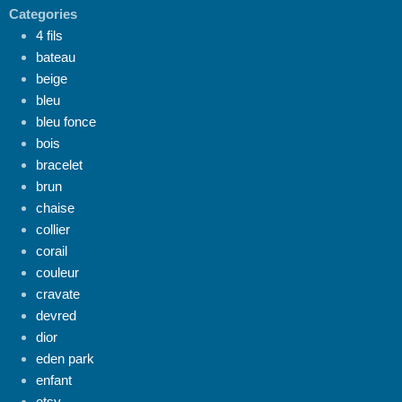
Categories
4 fils
bateau
beige
bleu
bleu fonce
bois
bracelet
brun
chaise
collier
corail
couleur
cravate
devred
dior
eden park
enfant
etsy