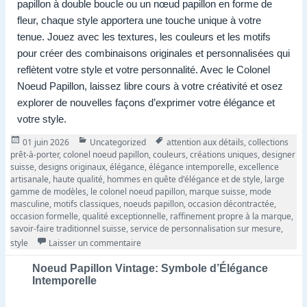
papillon à double boucle ou un nœud papillon en forme de
fleur, chaque style apportera une touche unique à votre
tenue. Jouez avec les textures, les couleurs et les motifs
pour créer des combinaisons originales et personnalisées qui
reflètent votre style et votre personnalité. Avec le Colonel
Noeud Papillon, laissez libre cours à votre créativité et osez
explorer de nouvelles façons d’exprimer votre élégance et
votre style.
Publié
Catégories
Tags
01 juin 2026
Uncategorized
attention aux détails
,
collections
le
prêt-à-porter
,
colonel noeud papillon
,
couleurs
,
créations uniques
,
designer
suisse
,
designs originaux
,
élégance
,
élégance intemporelle
,
excellence
artisanale
,
haute qualité
,
hommes en quête d'élégance et de style
,
large
gamme de modèles
,
le colonel noeud papillon
,
marque suisse
,
mode
masculine
,
motifs classiques
,
noeuds papillon
,
occasion décontractée
,
occasion formelle
,
qualité exceptionnelle
,
raffinement propre à la marque
,
savoir-faire traditionnel suisse
,
service de personnalisation sur mesure
,
sur Le Colonel Noeud Papillon : Élégance Su
style
Laisser un commentaire
Noeud Papillon Vintage: Symbole d’Élégance
Intemporelle