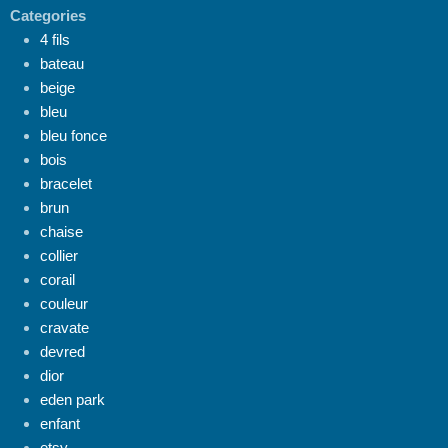
Categories
4 fils
bateau
beige
bleu
bleu fonce
bois
bracelet
brun
chaise
collier
corail
couleur
cravate
devred
dior
eden park
enfant
etsy