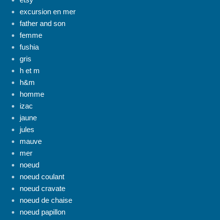
excursion en mer
father and son
femme
fushia
gris
h et m
h&m
homme
izac
jaune
jules
mauve
mer
noeud
noeud coulant
noeud cravate
noeud de chaise
noeud papillon