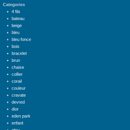
Categories
4 fils
bateau
beige
bleu
bleu fonce
bois
bracelet
brun
chaise
collier
corail
couleur
cravate
devred
dior
eden park
enfant
etsy