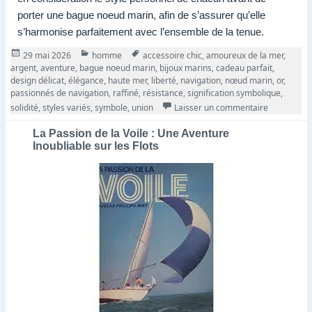
porter une bague noeud marin, afin de s’assurer qu’elle
s’harmonise parfaitement avec l’ensemble de la tenue.
Publié
Catégories
Tags
29 mai 2026
homme
accessoire chic
,
amoureux de la mer
,
le
argent
,
aventure
,
bague noeud marin
,
bijoux marins
,
cadeau parfait
,
design délicat
,
élégance
,
haute mer
,
liberté
,
navigation
,
nœud marin
,
or
,
passionnés de navigation
,
raffiné
,
résistance
,
signification symbolique
,
sur La Bag
solidité
,
styles variés
,
symbole
,
union
Laisser un commentaire
La Passion de la Voile : Une Aventure
Inoubliable sur les Flots