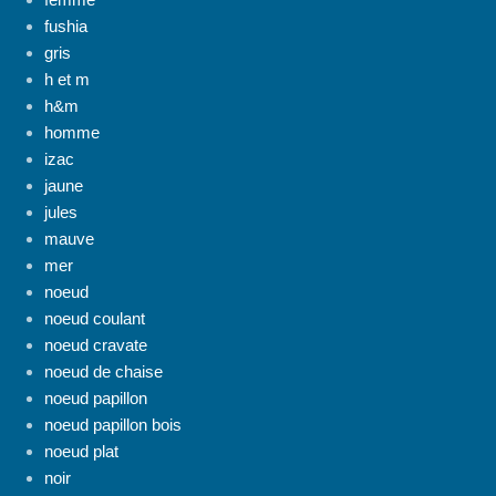
fushia
gris
h et m
h&m
homme
izac
jaune
jules
mauve
mer
noeud
noeud coulant
noeud cravate
noeud de chaise
noeud papillon
noeud papillon bois
noeud plat
noir