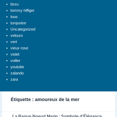
tissu
tommy hilfiger
tous
turquoise
Uncategorized
velours
vert
vieux rose
violet
voilier
youtube
zalando
zara
Étiquette :
amoureux de la mer
La Bague Noeud Marin : Symbole d’Élégance