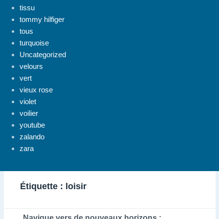
tissu
tommy hilfiger
tous
turquoise
Uncategorized
velours
vert
vieux rose
violet
voilier
youtube
zalando
zara
Étiquette :
loisir
Navigue vers de nouveaux horizons :