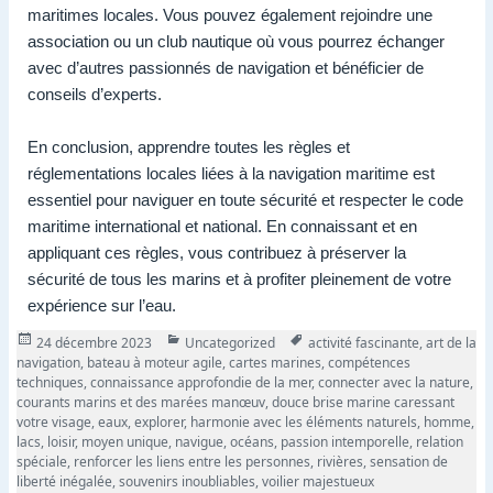
maritimes locales. Vous pouvez également rejoindre une
association ou un club nautique où vous pourrez échanger
avec d’autres passionnés de navigation et bénéficier de
conseils d’experts.
En conclusion, apprendre toutes les règles et
réglementations locales liées à la navigation maritime est
essentiel pour naviguer en toute sécurité et respecter le code
maritime international et national. En connaissant et en
appliquant ces règles, vous contribuez à préserver la
sécurité de tous les marins et à profiter pleinement de votre
expérience sur l’eau.
Publié
Catégories
Tags
24 décembre 2023
Uncategorized
activité fascinante
,
art de la
le
navigation
,
bateau à moteur agile
,
cartes marines
,
compétences
techniques
,
connaissance approfondie de la mer
,
connecter avec la nature
,
courants marins et des marées manœuv
,
douce brise marine caressant
votre visage
,
eaux
,
explorer
,
harmonie avec les éléments naturels
,
homme
,
lacs
,
loisir
,
moyen unique
,
navigue
,
océans
,
passion intemporelle
,
relation
spéciale
,
renforcer les liens entre les personnes
,
rivières
,
sensation de
liberté inégalée
,
souvenirs inoubliables
,
voilier majestueux