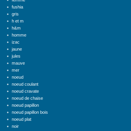
fushia
gris
h et m
h&m
homme
izac
jaune
jules
mauve
mer
noeud
noeud coulant
noeud cravate
noeud de chaise
noeud papillon
noeud papillon bois
noeud plat
noir