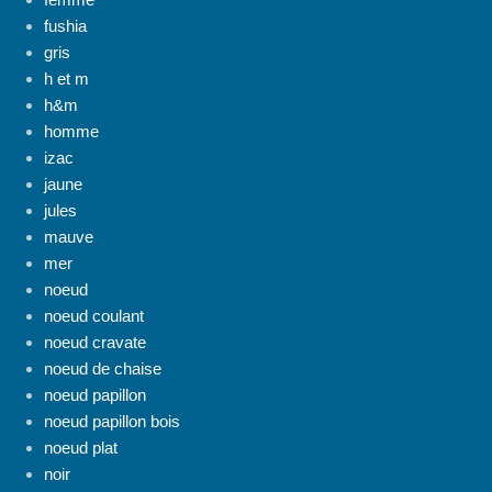
fushia
gris
h et m
h&m
homme
izac
jaune
jules
mauve
mer
noeud
noeud coulant
noeud cravate
noeud de chaise
noeud papillon
noeud papillon bois
noeud plat
noir