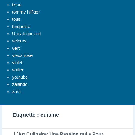
tissu
tommy hilfiger
tous
turquoise
Uncategorized
velours
vert
vieux rose
violet
voilier
youtube
zalando
zara
Étiquette :
cuisine
L’Art Culinaire: Une Passion qui a Pour