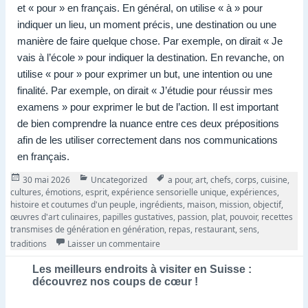
et « pour » en français. En général, on utilise « à » pour
indiquer un lieu, un moment précis, une destination ou une
manière de faire quelque chose. Par exemple, on dirait « Je
vais à l’école » pour indiquer la destination. En revanche, on
utilise « pour » pour exprimer un but, une intention ou une
finalité. Par exemple, on dirait « J’étudie pour réussir mes
examens » pour exprimer le but de l’action. Il est important
de bien comprendre la nuance entre ces deux prépositions
afin de les utiliser correctement dans nos communications
en français.
Publié
Catégories
Tags
30 mai 2026
Uncategorized
a pour
,
art
,
chefs
,
corps
,
cuisine
,
le
cultures
,
émotions
,
esprit
,
expérience sensorielle unique
,
expériences
,
histoire et coutumes d'un peuple
,
ingrédients
,
maison
,
mission
,
objectif
,
œuvres d'art culinaires
,
papilles gustatives
,
passion
,
plat
,
pouvoir
,
recettes
transmises de génération en génération
,
repas
,
restaurant
,
sens
,
sur L’Art Culinaire: Une Passion qui a 
traditions
Laisser un commentaire
Les meilleurs endroits à visiter en Suisse :
découvrez nos coups de cœur !