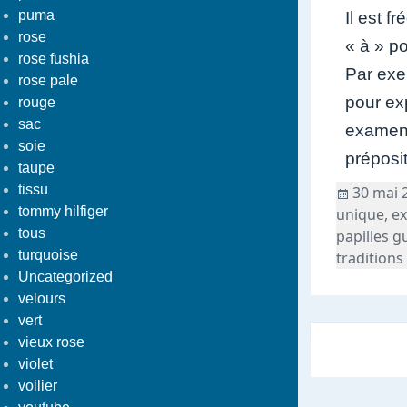
puma
Il est f
rose
« à » p
rose fushia
Par exem
rose pale
pour exp
rouge
sac
examens
soie
préposi
taupe
tissu
Publié
30 mai 
tommy hilfiger
le
unique
,
ex
tous
papilles g
turquoise
traditions
Uncategorized
velours
vert
vieux rose
violet
voilier