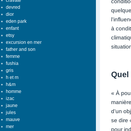
cravate
conditi
devred
quelque
dior
l’influ
eden park
à condi
enfant
etsy
climati
excursion en mer
situatio
father and son
femme
fushia
gris
Quel 
h et m
h&m
homme
« À pou
izac
manière
jaune
d’un ob
jules
mauve
se dire
mer
pour ind