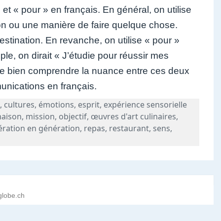
 et « pour » en français. En général, on utilise
ion ou une manière de faire quelque chose.
destination. En revanche, on utilise « pour »
ple, on dirait « J’étudie pour réussir mes
t de bien comprendre la nuance entre ces deux
unications en français.
e
,
cultures
,
émotions
,
esprit
,
expérience sensorielle
aison
,
mission
,
objectif
,
œuvres d'art culinaires
,
ération en génération
,
repas
,
restaurant
,
sens
,
n qui a Pour Mission d’Émerveiller
globe.ch