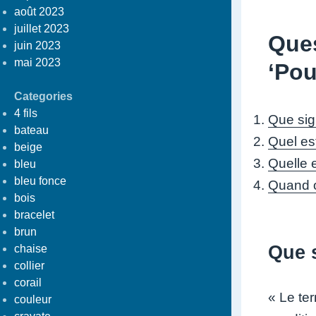
août 2023
juillet 2023
Ques
juin 2023
mai 2023
‘Pou
Categories
4 fils
Que sign
bateau
Quel es
beige
Quelle e
bleu
bleu fonce
Quand on
bois
bracelet
brun
Que s
chaise
collier
corail
« Le te
couleur