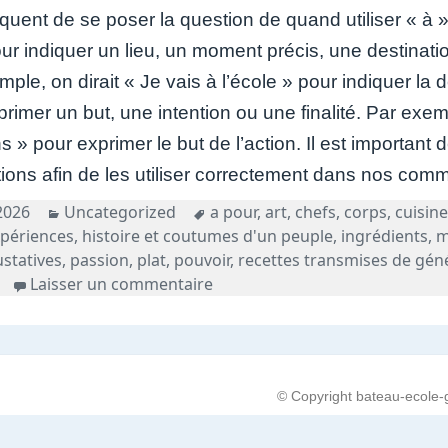
réquent de se poser la question de quand utiliser « à »
our indiquer un lieu, un moment précis, une destinat
ple, on dirait « Je vais à l’école » pour indiquer la 
rimer un but, une intention ou une finalité. Par exem
 » pour exprimer le but de l’action. Il est importan
tions afin de les utiliser correctement dans nos comm
Catégories
Tags
2026
Uncategorized
a pour
,
art
,
chefs
,
corps
,
cuisin
périences
,
histoire et coutumes d'un peuple
,
ingrédients
,
m
ustatives
,
passion
,
plat
,
pouvoir
,
recettes transmises de gén
sur L’Art Culinaire: Une Passio
Laisser un commentaire
© Copyright bateau-ecole-