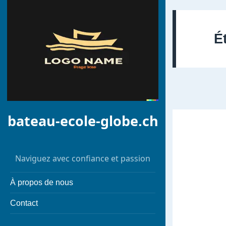
É
bateau-ecole-globe.ch
Naviguez avec confiance et passion
À propos de nous
Contact