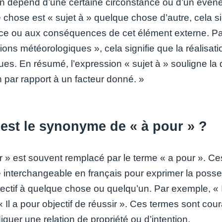
on dépend d’une certaine circonstance ou d’un évén
 chose est « sujet à » quelque chose d’autre, cela s
ence ou aux conséquences de cet élément externe. Par
tions météorologiques », cela signifie que la réalis
ques. En résumé, l’expression « sujet à » souligne la
n par rapport à un facteur donné. »
est le synonyme de « à pour » ?
r » est souvent remplacé par le terme « a pour ». C
 interchangeable en français pour exprimer la possess
jectif à quelque chose ou quelqu’un. Par exemple, « I
 « Il a pour objectif de réussir ». Ces termes sont 
iquer une relation de propriété ou d’intention.