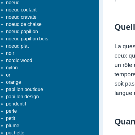
noeud
noeud coulant
noeud cravate
noeud de chaise
Quell
noeud papillon
noeud papillon bois
La ques
noeud plat
noir
ceux qu
nordic wood
un rôle 
nylon
tempore
or
orange
soit pas
papillon boutique
langue e
papillon design
pendentif
perle
petit
Quand
plume
pochette