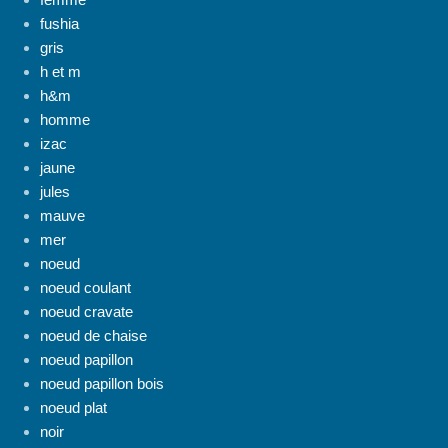
fushia
gris
h et m
h&m
homme
izac
jaune
jules
mauve
mer
noeud
noeud coulant
noeud cravate
noeud de chaise
noeud papillon
noeud papillon bois
noeud plat
noir