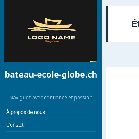
É
bateau-ecole-globe.ch
Naviguez avec confiance et passion
À propos de nous
Contact