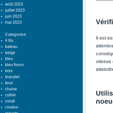
août 2023
juillet 2023
juin 2023
Vérif
mai 2023
Categories
Il est e
4 fils
attenti
bateau
beige
conséqu
bleu
vitesse
bleu fonce
atteindr
bois
bracelet
brun
chaise
Utili
collier
noeu
corail
couleur