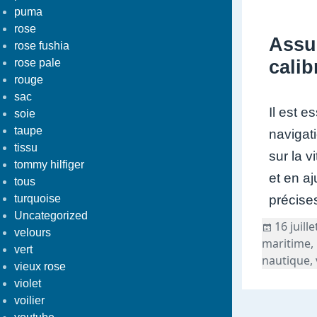
puma
rose
Assu
rose fushia
rose pale
calib
rouge
sac
Il est e
soie
taupe
navigat
tissu
sur la v
tommy hilfiger
et en a
tous
turquoise
précise
Uncategorized
Publié
16 juill
velours
le
maritime
,
vert
nautique
,
vieux rose
violet
voilier