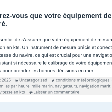
rez-vous que votre équipement de 
ré.
ssentiel de s’assurer que votre équipement de mesure 
ion en kts. Un instrument de mesure précis et correc
itesse du navire, ce qui est crucial pour une navigati
justant si nécessaire le calibrage de votre équipeme
s pour prendre les bonnes décisions en mer.
Catégories
Tags
et 2025
Uncategorized
conditions météorologiques
,
miles par heure
,
mille marin
,
navigateurs
,
navigation marit
sur Maîtriser la 
vitesse en kts
Laisser un commentaire