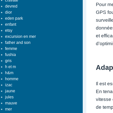
cravate
Pour me
devred
GPS fou
dior
eden park
surveil
enfant
données
etsy
et effic
excursion en mer
father and son
d’optimi
femme
fushia
gris
Adapt
h et m
h&m
homme
Il est 
izac
jaune
En tena
jules
vitesse
mauve
de tempê
mer