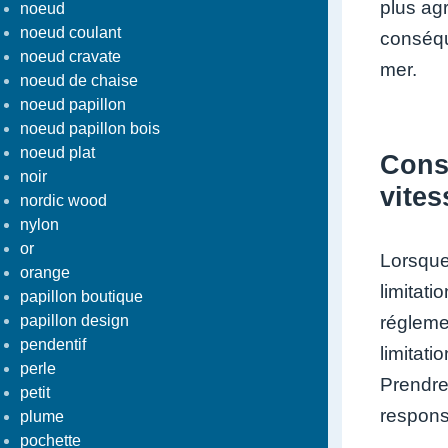
plus ag
noeud
noeud coulant
conséqu
noeud cravate
mer.
noeud de chaise
noeud papillon
noeud papillon bois
noeud plat
Consu
noir
vites
nordic wood
nylon
or
Lorsque
orange
limitat
papillon boutique
papillon design
réglemen
pendentif
limitati
perle
Prendre 
petit
respons
plume
pochette