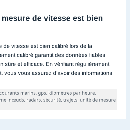
mesure de vitesse est bien
de vitesse est bien calibré lors de la
tement calibré garantit des données fiables
on sûre et efficace. En vérifiant régulièrement
nt, vous vous assurez d’avoir des informations
courants marins
,
gps
,
kilomètres par heure
,
ime
,
nœuds
,
radars
,
sécurité
,
trajets
,
unité de mesure
Vitesse en KTS : Une Clé pour la Navigation Maritime