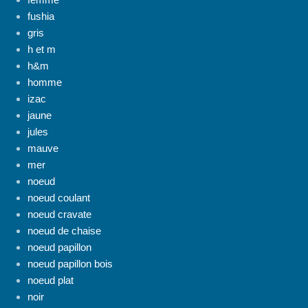
fushia
gris
h et m
h&m
homme
izac
jaune
jules
mauve
mer
noeud
noeud coulant
noeud cravate
noeud de chaise
noeud papillon
noeud papillon bois
noeud plat
noir