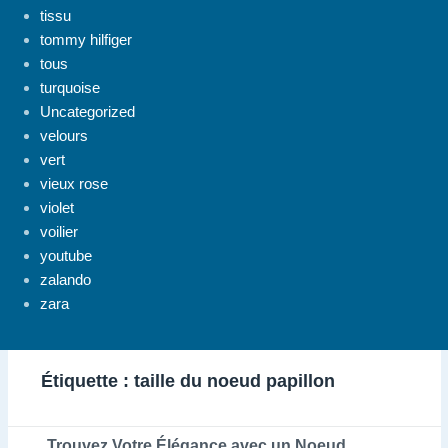
tissu
tommy hilfiger
tous
turquoise
Uncategorized
velours
vert
vieux rose
violet
voilier
youtube
zalando
zara
Étiquette :
taille du noeud papillon
Trouvez Votre Élégance avec un Noeud