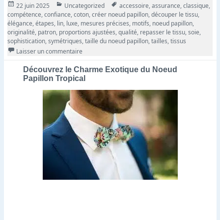
Publié
Catégories
Tags
22 juin 2025
Uncategorized
accessoire
,
assurance
,
classique
,
le
compétence
,
confiance
,
coton
,
créer noeud papillon
,
découper le tissu
,
élégance
,
étapes
,
lin
,
luxe
,
mesures précises
,
motifs
,
noeud papillon
,
originalité
,
patron
,
proportions ajustées
,
qualité
,
repasser le tissu
,
soie
,
sophistication
,
symétriques
,
taille du noeud papillon
,
tailles
,
tissus
sur Comment créer un noeud papillon élégant et c
Laisser un commentaire
Découvrez le Charme Exotique du Noeud
Papillon Tropical