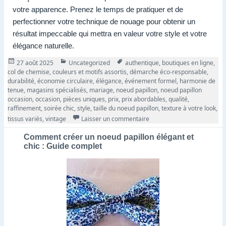
votre apparence. Prenez le temps de pratiquer et de
perfectionner votre technique de nouage pour obtenir un
résultat impeccable qui mettra en valeur votre style et votre
élégance naturelle.
Publié
Catégories
Tags
27 août 2025
Uncategorized
authentique
,
boutiques en ligne
,
le
col de chemise
,
couleurs et motifs assortis
,
démarche éco-responsable
,
durabilité
,
économie circulaire
,
élégance
,
événement formel
,
harmonie de
tenue
,
magasins spécialisés
,
mariage
,
noeud papillon
,
noeud papillon
occasion
,
occasion
,
pièces uniques
,
prix
,
prix abordables
,
qualité
,
raffinement
,
soirée chic
,
style
,
taille du noeud papillon
,
texture à votre look
,
sur Trouvez Votre Élégance
tissus variés
,
vintage
Laisser un commentaire
Comment créer un noeud papillon élégant et
chic : Guide complet