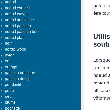
noeud
potentie
noeud coulant
être tou
noeud cravate
noeud de chaise
noeud papillon
noeud papillon bois
Utili
noeud plat
sout
noir
nordic wood
nylon
Lorsque
or
orange
similair
papillon boutique
noeud a
papillon design
rester 
pendentif
efficac
perle
petit
vêtement
plume
pochette