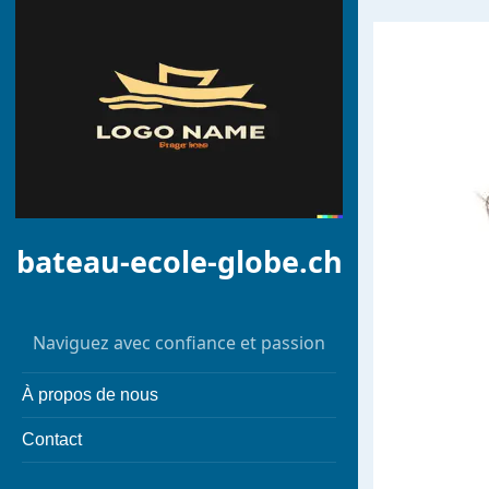
bateau-ecole-globe.ch
Naviguez avec confiance et passion
À propos de nous
Contact