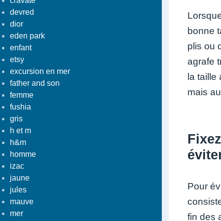
cravate
devred
Lorsque 
dior
bonne t
eden park
plis ou 
enfant
etsy
agrafe t
excursion en mer
la tail
father and son
mais aus
femme
fushia
gris
h et m
Fixez
h&m
évite
homme
izac
jaune
Pour év
jules
consiste
mauve
mer
fin des 