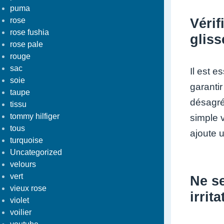
puma
Vérif
rose
rose fushia
gliss
rose pale
rouge
sac
Il est e
soie
garantir
taupe
désagré
tissu
tommy hilfiger
simple v
tous
ajoute u
turquoise
Uncategorized
velours
vert
Ne se
vieux rose
irrit
violet
voilier