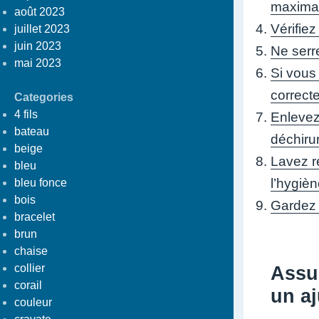
maxima
août 2023
Vérifiez
juillet 2023
juin 2023
Ne serre
mai 2023
Si vous
correct
Categories
4 fils
Enlevez
bateau
déchirur
beige
Lavez r
bleu
l’hygièn
bleu fonce
bois
Gardez 
bracelet
brun
chaise
collier
Assur
corail
un aj
couleur