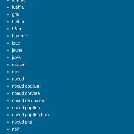
fushia
gris
h et m
h&m
homme
izac
jaune
jules
mauve
mer
noeud
noeud coulant
noeud cravate
noeud de chaise
noeud papillon
noeud papillon bois
noeud plat
noir