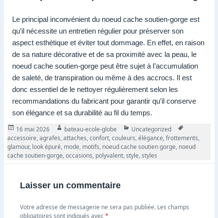
Le principal inconvénient du noeud cache soutien-gorge est
qu’il nécessite un entretien régulier pour préserver son
aspect esthétique et éviter tout dommage. En effet, en raison
de sa nature décorative et de sa proximité avec la peau, le
noeud cache soutien-gorge peut être sujet à l’accumulation
de saleté, de transpiration ou même à des accrocs. Il est
donc essentiel de le nettoyer régulièrement selon les
recommandations du fabricant pour garantir qu’il conserve
son élégance et sa durabilité au fil du temps.
Publié
Auteur
Catégories
Tags
16 mai 2026
bateau-ecole-globe
Uncategorized
le
accessoire
,
agrafes
,
attaches
,
confort
,
couleurs
,
élégance
,
frottements
,
glamour
,
look épuré
,
mode
,
motifs
,
noeud cache soutien gorge
,
noeud
cache soutien-gorge
,
occasions
,
polyvalent
,
style
,
styles
Laisser un commentaire
Votre adresse de messagerie ne sera pas publiée.
Les champs
obligatoires sont indiqués avec
*