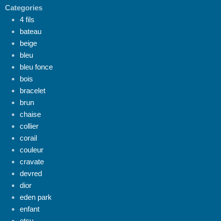
Categories
4 fils
bateau
beige
bleu
bleu fonce
bois
bracelet
brun
chaise
collier
corail
couleur
cravate
devred
dior
eden park
enfant
etsy