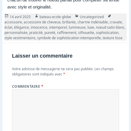
avec style et originalité.
Publié
Auteur
Catégories
Tags
14 avril 2025
bateau-ecole-globe
Uncategorized
le
accessoire
,
accessoire de cheveux
,
brillante
,
charme indéniable
,
cravate
,
éclat
,
élégance
,
innocence
,
intemporel
,
lumineuse
,
luxe
,
noeud satin blanc
,
personnalisée
,
praticité
,
pureté
,
raffinement
,
silhouette
,
sophistication
,
style vestimentaire
,
symbole de sophistication intemporelle
,
texture lisse
Laisser un commentaire
Votre adresse de messagerie ne sera pas publiée.
Les champs
obligatoires sont indiqués avec
*
COMMENTAIRE
*