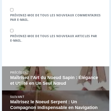
PRÉVENEZ-MOI DE TOUS LES NOUVEAUX COMMENTAIRES
PAR E-MAIL.
PRÉVENEZ-MOI DE TOUS LES NOUVEAUX ARTICLES PAR
E-MAIL.
Navigation
PRÉCÉDENT
de
Maîtrisez l’Art du Noeud Sapin : Élégance
Article
l’article
et Utilité en Un Seul Nœud
précédent
:
SUIVANT
Maîtrisez le Noeud Serpent : Un
Article
Compagnon Indispensable en Navigation
suivant