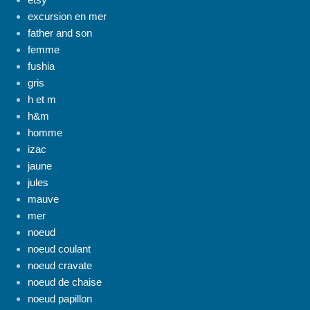
excursion en mer
father and son
femme
fushia
gris
h et m
h&m
homme
izac
jaune
jules
mauve
mer
noeud
noeud coulant
noeud cravate
noeud de chaise
noeud papillon